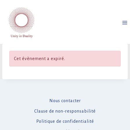
Aller
au
contenu
Cet évènement a expiré.
Nous contacter
Clause de non-responsabilité
Politique de confidentialité