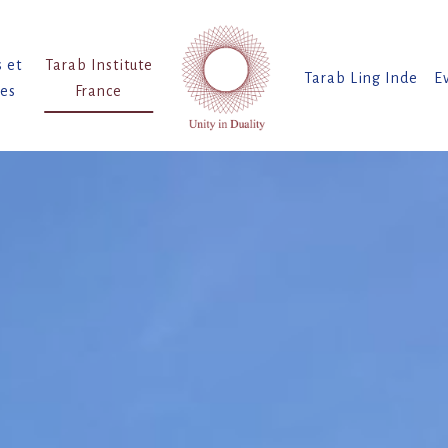
s et
Tarab Institute
Tarab Ling Inde
E
tes
France