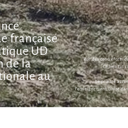
ance
e française
ratique UD
Vue des contreforts 
n de la
Ce lieu fut c
tionale au
Le prieuré accu
l’enseignement
Unité dan