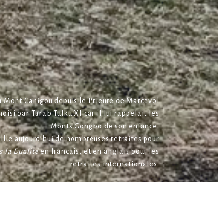
du Mont Canigou depuis le Prieuré de Marcevol
hoisi par Tarab Tulku XI car il lui rappelait les
Monts Gongbo de son enfance.
eille aujourd’hui de nombreuses retraites pour
s la Dualité
en français, et en anglais pour les
retraites internationales.