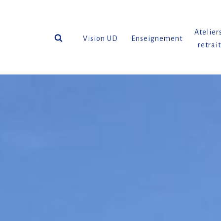
Aller
au
contenu
Atelier
Vision UD
Enseignement
retrai