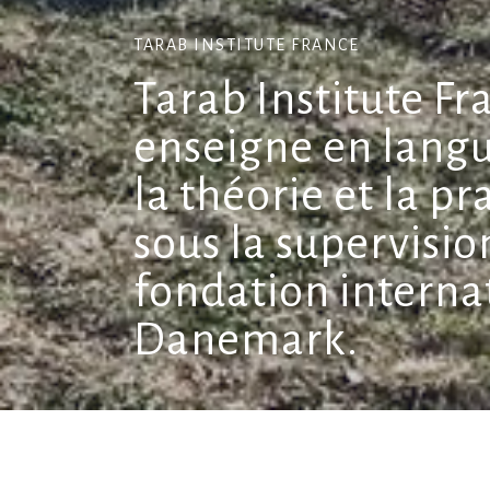
TARAB INSTITUTE FRANCE
Tarab Institute Fr
enseigne en langu
la théorie et la p
sous la supervisio
fondation interna
Danemark.