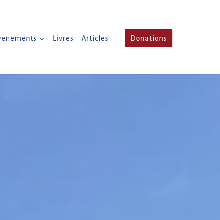
venements
Livres
Articles
Donations