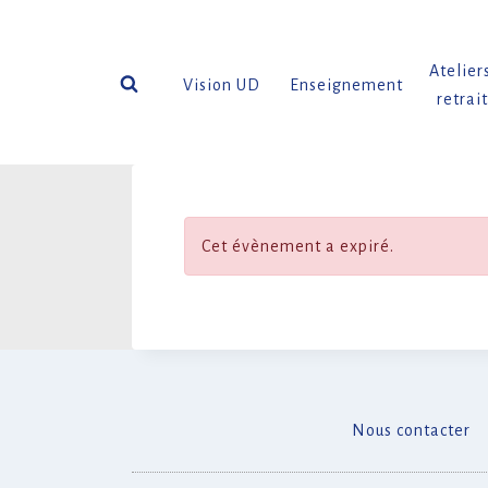
Aller
au
contenu
Atelier
Vision UD
Enseignement
retrai
Cet évènement a expiré.
Nous contacter