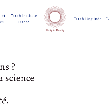
s et
Tarab Institute
Tarab Ling Inde
E
tes
France
ens ?
a science
té
.