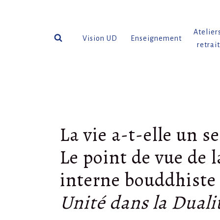
Aller
au
contenu
Atelier
Vision UD
Enseignement
retrai
La vie a-t-elle un s
Le point de vue de l
interne bouddhiste
Unité dans la Duali