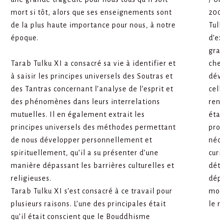
mort si tôt, alors que ses enseignements sont
200
de la plus haute importance pour nous, à notre
Tul
époque.
d’e
gra
Tarab Tulku XI a consacré sa vie à identifier et
ch
à saisir les principes universels des Soutras et
dé
des Tantras concernant l’analyse de l’esprit et
cel
des phénomènes dans leurs interrelations
ren
mutuelles. Il en également extrait les
éta
principes universels des méthodes permettant
pro
de nous développer personnellement et
néc
spirituellement, qu’il a su présenter d’une
cur
manière dépassant les barrières culturelles et
dé
religieuses.
dé
Tarab Tulku XI s’est consacré à ce travail pour
mod
plusieurs raisons. L’une des principales était
le 
qu’il était conscient que le Bouddhisme