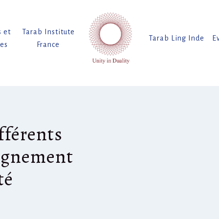
s et
Tarab Institute
Tarab Ling Inde
E
tes
France
fférents
eignement
té