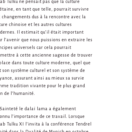
ab Tulku ne pensait pas que la culture
étaine, en tant que telle, pourrait survivre
 changements dus à la rencontre avec la
ture chinoise et les autres cultures
ernes. Il estimait qu’il était important
r l’avenir que nous puissions en extraire les
ncipes universels car cela pourrait
mettre à cette ancienne sagesse de trouver
place dans toute culture moderne, quel que
t son système culturel et son système de
yance, assurant ainsi au mieux sa survie
me tradition vivante pour le plus grand
n de l’humanité.
Sainteté le dalaï lama a également
onnu l’importance de ce travail. Lorsque
ab Tulku XI l’invita à la conférence Tendrel
nité dans la Dualité de Munich en octobre