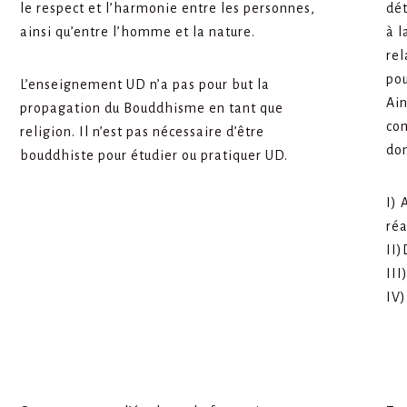
le respect et l’harmonie entre les personnes,
dét
ainsi qu’entre l’homme et la nature.
à l
rel
pou
L’enseignement UD n’a pas pour but la
Ain
propagation du Bouddhisme en tant que
co
religion. Il n’est pas nécessaire d’être
dom
bouddhiste pour étudier ou pratiquer UD.
I) 
réa
II
III
IV