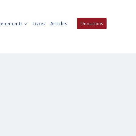
venements
Livres
Articles
Donations