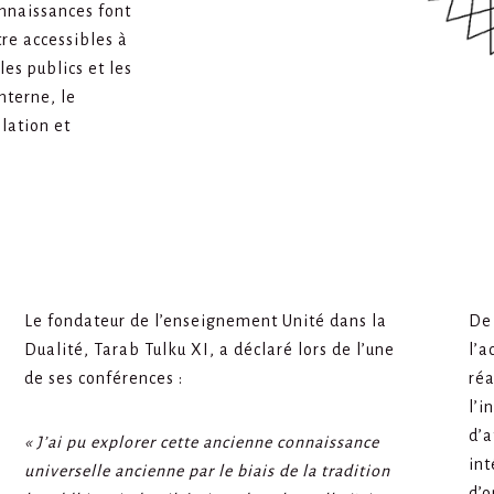
onnaissances font
tre accessibles à
les publics et les
nterne, le
lation et
Le fondateur de l’enseignement Unité dans la
De 
Dualité, Tarab Tulku XI, a déclaré lors de l’une
l’a
de ses conférences :
réa
l’i
d’a
« J’ai pu explorer cette ancienne connaissance
int
universelle ancienne par le biais de la tradition
d’o