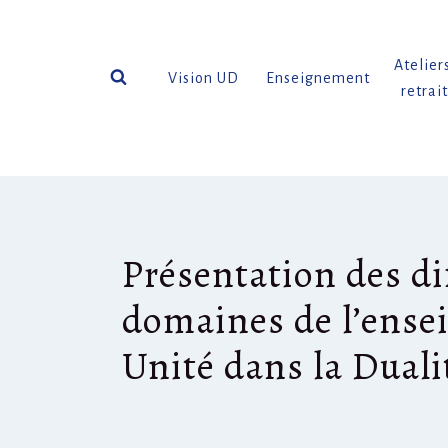
Aller
au
contenu
Atelier
Vision UD
Enseignement
retrai
Présentation des di
domaines de l’ens
Unité dans la Duali