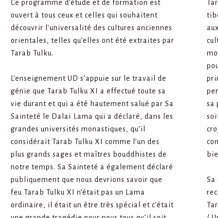
Ce programme d’étude et de formation est
Tar
ouvert à tous ceux et celles qui souhaitent
tib
découvrir l’universalité des cultures anciennes
aux
orientales, telles qu’elles ont été extraites par
cul
Tarab Tulku.
mod
pou
L’enseignement UD s’appuie sur le travail de
pri
génie que Tarab Tulku XI a effectué toute sa
per
vie durant et qui a été hautement salué par Sa
sa 
Sainteté le Dalaï Lama qui a déclaré, dans les
soi
grandes universités monastiques, qu’il
cro
considérait Tarab Tulku XI comme l’un des
com
plus grands sages et maîtres bouddhistes de
bie
notre temps. Sa Sainteté a également déclaré
publiquement que nous devrions savoir que
Sa 
feu Tarab Tulku XI n’était pas un Lama
rec
ordinaire, il était un être très spécial et c’était
Tar
une grande tragédie pour nous tous qu’il soit
/ U