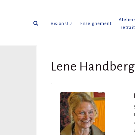
Aller
au
contenu
Atelier
Vision UD
Enseignement
retrai
Lene Handberg