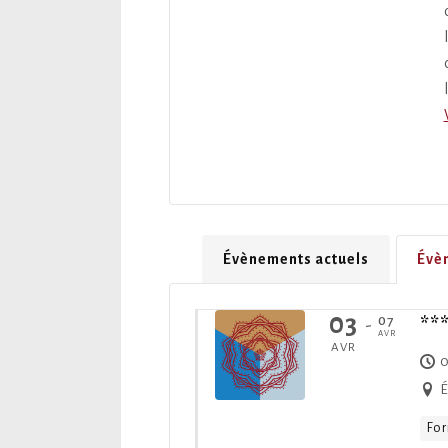
Évènements actuels
Évè
03
07
**
-
AVR
AVR
0
É
For