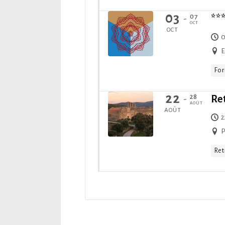
03
07
**
-
OCT
OCT
0
E
For
22
28
Re
-
AOÛT
AOÛT
2
P
Ret