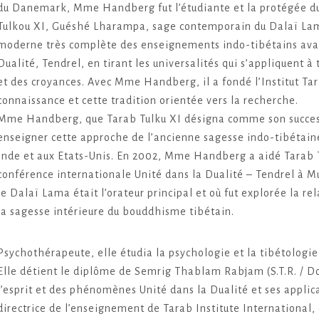
du Danemark, Mme Handberg fut l’étudiante et la protégée d
Tulkou XI, Guéshé Lharampa, sage contemporain du Dalaï Lam
moderne très complète des enseignements indo-tibétains avan
Dualité, Tendrel, en tirant les universalités qui s’appliquent à
et des croyances. Avec Mme Handberg, il a fondé l’Institut Ta
connaissance et cette tradition orientée vers la recherche.
Mme Handberg, que Tarab Tulku XI désigna comme son succes
enseigner cette approche de l’ancienne sagesse indo-tibétain
Inde et aux Etats-Unis. En 2002, Mme Handberg a aidé Tarab T
conférence internationale Unité dans la Dualité – Tendrel à 
le Dalaï Lama était l’orateur principal et où fut explorée la r
la sagesse intérieure du bouddhisme tibétain.
Psychothérapeute, elle étudia la psychologie et la tibétologie
Elle détient le diplôme de Semrig Thablam Rabjam (S.T.R. / Do
l’esprit et des phénomènes Unité dans la Dualité et ses applica
directrice de l’enseignement de Tarab Institute International, 