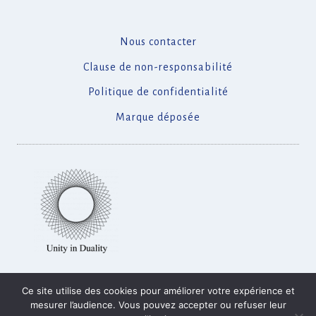
Nous contacter
Clause de non-responsabilité
Politique de confidentialité
Marque déposée
Ce site utilise des cookies pour améliorer votre expérience et
© 2026 Tarab Institute France
mesurer l’audience. Vous pouvez accepter ou refuser leur